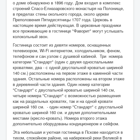
о доме обнаружено в 1896 году. Дом входил в комплекс
строений Спасо-Елиазаровского монастыря на Полонище,
в пределах стены окольного города, около церкви
Преполовения Пятидесятницы 1707 года. Церковь в
настоящее время действующая. В церковные праздники
все проживающие в гостинице "Фаворит" могут услышать
колокольный звон.
Гостиница состоит из девяти номеров, оснащенных
телевизором, Wi-Fi интернетом, холодильником, феном,
телефоном и сан.узлом с душевой кабиной. Три номера
категории "Стандарт" (один с двумя односпальными
кроватями, два - с одной двуспальной кроватью шириной
140 см.) расположены на первом этаже в каменной части
здания. Остальные номера расположены на втором этаже
в деревянной части здания. Один номер категории
"Стандарт" с двуспальной кроватью шириной 140 см,
четыре номера "Стандарт" с возможностью размещения
как на раздельных кроватях, так и на одной кровати
шириной 160 см. - один номер "Стандарт" с двуспальной
кроватью шириной 160 см. и двумя дополнительными
местами (кресло-кровать). Номера второго этажа
дополнительно оборудованы кондиционером и сейфом.
Эта небольшая и уютная гостиница в Пскове находится в
тихом, спокойном районе, на набережной реки Великой в