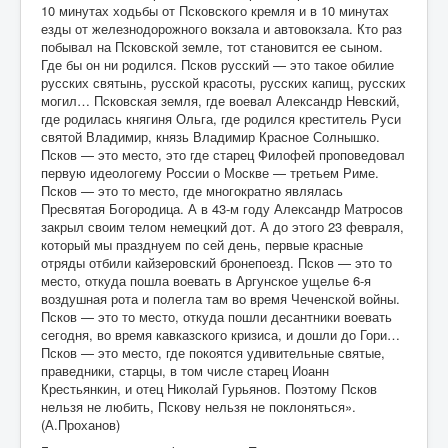
10 минутах ходьбы от Псковского кремля и в 10 минутах
езды от железнодорожного вокзала и автовокзала. Кто раз
побывал на Псковской земле, тот становится ее сыном.
Где бы он ни родился. Псков русский — это такое обилие
русских святынь, русской красоты, русских капищ, русских
могил… Псковская земля, где воевал Александр Невский,
где родилась княгиня Ольга, где родился креститель Руси
святой Владимир, князь Владимир Красное Солнышко.
Псков — это место, это где старец Филофей проповедовал
первую идеологему России о Москве — третьем Риме.
Псков — это то место, где многократно являлась
Пресвятая Богородица. А в 43-м году Александр Матросов
закрыл своим телом немецкий дот. А до этого 23 февраля,
который мы празднуем по сей день, первые красные
отряды отбили кайзеровский бронепоезд. Псков — это то
место, откуда пошла воевать в Аргунское ущелье 6-я
воздушная рота и полегла там во время Чеченской войны.
Псков — это то место, откуда пошли десантники воевать
сегодня, во время кавказского кризиса, и дошли до Гори…
Псков — это место, где покоятся удивительные святые,
праведники, старцы, в том числе старец Иоанн
Крестьянкин, и отец Николай Гурьянов. Поэтому Псков
нельзя не любить, Пскову нельзя не поклоняться».
(А.Проханов)