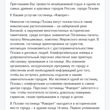
Приглашаем Вас провести незабываемый отдых в одном из
самых древних и красивых городов России, городе Пскове.
К Вашим услугам гостиница «Фаворит».
Немногие гостиницы Пскова могут похвастаться таким
живописным расположением – на набережной реки
Великой, в окружении многочисленных исторических
памятников, среди которых знаменитые Поганкины палаты,
палаты Меньшиковых, комплекс Мирожского монастыря. В
основном, гостиница ориентирована на туристов,
желающих познакомиться с достопримечательностями
Пскова и деловых людей. Комфортабельные номера и
доброжелательный персонал обеспечат вам приятную
обстановку проживания в гостинице. Мы поможем
организовать экскурсионную программу по городу и
обеспечим всей необходимой информацией для того,
чтобы вы остались довольны отдыхом и нашим
замечательным городом. Мы являемся одной из гостиниц
Пскова с комфортными условиями проживания в самом
центре города. Персонал гостиницы "Фаворит" заботится о
том, чтобы посетители остались довольны номерами,
сервисом, своим пребыванием в городе в целом.
В Пскове гостиница "Фаворит" находится в историческом
месте города – в здании конца 19 века. Первое упоминание